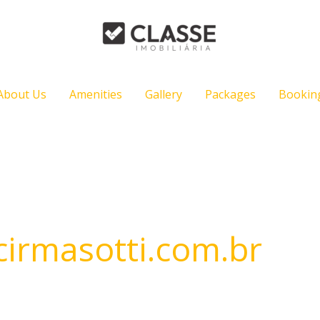
About Us
Amenities
Gallery
Packages
Bookin
irmasotti.com.br