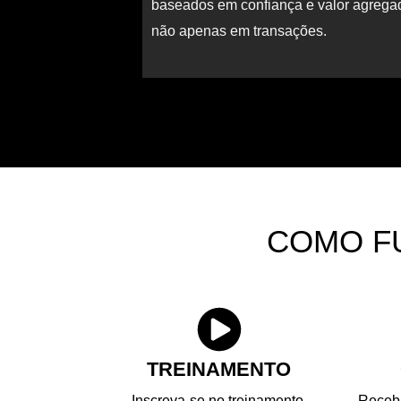
baseados em confiança e valor agrega
não apenas em transações.
COMO F
TREINAMENTO
Inscreva-se no treinamento,
Receba