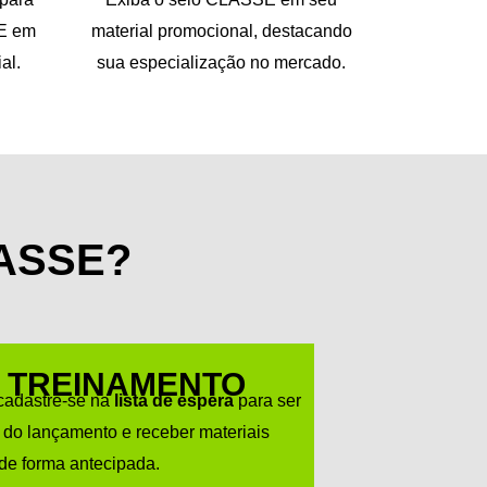
SE em
material promocional, destacando
al.
sua especialização no mercado.
ASSE?
E TREINAMENTO
cadastre-se na
lista de espera
para ser
 do lançamento e receber materiais
de forma antecipada.