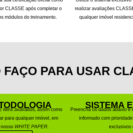
tor CLASSE após completar o
realizar avaliações CLAS
os módulos do treinamento.
qualquer imóvel residenci
 FAÇO PARA USAR CL
TODOLOGIA
SISTEMA 
72 itens avaliados, assim como
Preencha os dados abaixo e 
r para qualquer imóvel, em
informado com prioridade
o nosso
WHITE PAPER.
exclusivos 