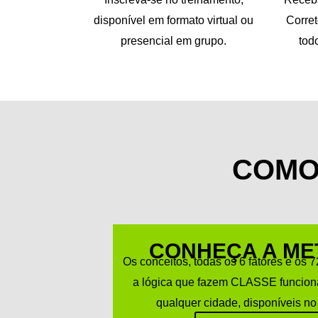
disponível em formato virtual ou
Corre
presencial em grupo.
tod
COMO
CONHEÇA A ME
Os conceitos, todas os 6 fatores e os 
a lógica que fazem CLASSE funciona
qualquer cidade, disponíveis n