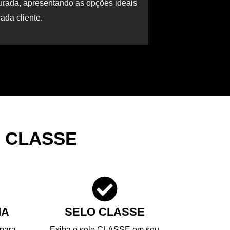
turada, apresentando as opções ideais
ada cliente.
 CLASSE
MA
SELO CLASSE
 para
Exiba o selo CLASSE em seu