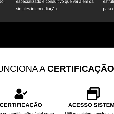
do,
especializado e consultivo que vai além da
estru
simples intermediação.
para c
UNCIONA A
CERTIFICAÇÃO
CERTIFICAÇÃO
ACESSO SISTE
 sua certificação oficial como
Utilize o sistema exclusivo